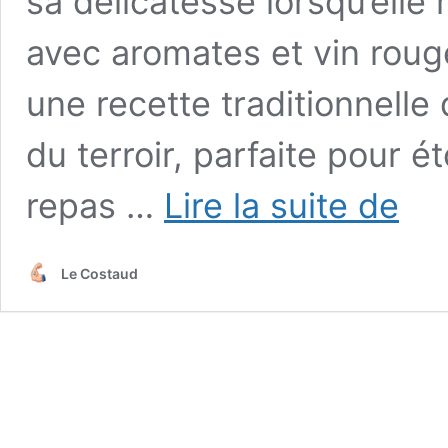
sa délicatesse lorsqu’elle
avec aromates et vin rouge
une recette traditionnelle 
du terroir, parfaite pour é
Cuissot
repas …
Lire la suite de
de
chevreu
en
Le Costaud
cocotte
:
les
secrets
d’une
recette
traditio